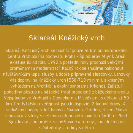
Skiareál Kněžický vrch
Skiareál Kněžický vrch se nachází pouze 400m od historického
centra Vrchlabí (na obchvatu Praha – Špindlerův Mlýn). Areál
existuje již od roku 1992 a poslední roky prochází velkými
proměnami a modernizací. Každý rok se snažíme nabídnout
návštěvníkům lepší služby a dobře připravené sjezdovky. Lanovky
Vás dopraví na Kněžický vrch (550–710 m n.m.), s krásným
výhledem na Vrchlabí a okolní panorama Krkonoš. Zajišťují
pohodlný přístup na běžecké tratě propojené z běžeckého areálu
Vejsplachy ve Vrchlabí s Beneckem a Mísečkami, s délkou až 50
km. Pro lyžařskou veřejnost jsou k dispozici 2 lanové dráhy, 4-
sedačková odpojitelná lanovka Garaveta Golden, 3-sedačková
lanovka a 2 vleky s celkovou přepravní kapacitou 4600 os./hod.
Sjezdovky jsou uměle zasněžované a terény jsou ideální pro
začátečníky a rodiny s dětmi.