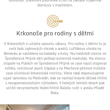
obsluhou. Stanovení podmínek a cen na základě vzájemné
domluvy s majitelem.
Krkonoše pro rodiny s dětmi
V Krkonoších si užijete spoustu zábavy. Pro rodiny s dětmi tu je
celá řada zajímavých stezek a areálů. Lufťákova stezka na
Benecku je zaměřena na hádanky a kvízy. Na mědvědí stezce ve
Špindlerově Mlýně děti potkají roztomilé medvědy. Na stezce
stopaře na Pláních ve Špindlerově Mlýně se zase naučí stopovat
zvířáta, rozlišovat jejich šlápěje a na Mechové pěšince můžete
zase očichávat krkonošské rostliny. Vřele také doporučujeme
vyjet lanovkou na Medvědín, kde se nachází krásné dětské hřiště
s nezapomenutelným výhledem. V horkých letních dnech pak
určitě nevynechejte Vodní hřiště Baldův svět v areálu Mladé
Buky.