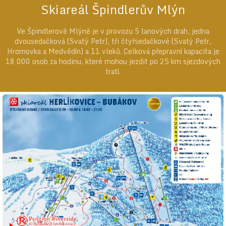
Skiareál Špindlerův Mlýn
Ve Špindlerově Mlýně je v provozu 5 lanových drah, jedna
dvousedačková (Svatý Petr), tři čtyřsedačkové (Svatý Petr,
Hromovka a Medvědín) a 11 vleků. Celková přepravní kapacita je
18 000 osob za hodinu, které mohou jezdit po 25 km sjezdových
tratí.