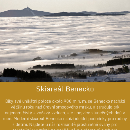
Skiareál Benecko
Díky své unikátní poloze okolo 900 m n. m. se Benecko nachází
většinu roku nad úrovní smogového mraku, a zaručuje tak
nejenom čistý a voňavý vzduch, ale i nejvíce slunečných dnů v
roce. Moderní skiareál Benecko nabízí ideální podmínky pro rodiny
s dětmi. Najdete u nás rozmanité prosluněné svahy pro