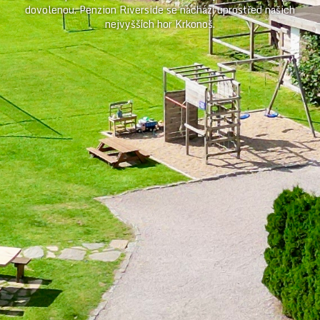
dovolenou. Penzion Riverside se nachází uprostřed našich
nejvyšších hor Krkonoš.