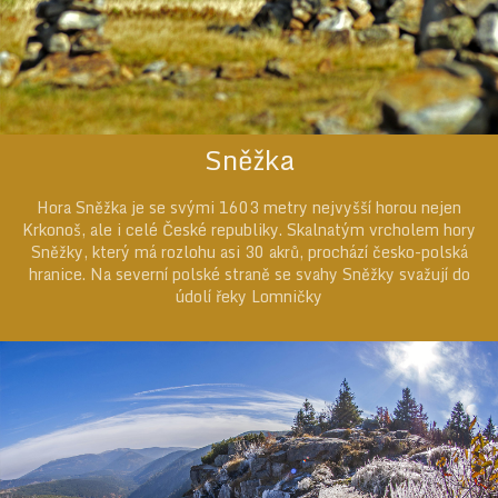
Sněžka
Hora Sněžka je se svými 1603 metry nejvyšší horou nejen
Krkonoš, ale i celé České republiky. Skalnatým vrcholem hory
Sněžky, který má rozlohu asi 30 akrů, prochází česko-polská
hranice. Na severní polské straně se svahy Sněžky svažují do
údolí řeky Lomničky