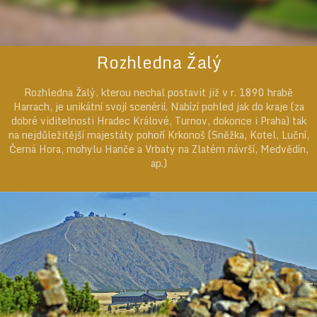
Rozhledna Žalý
Rozhledna Žalý, kterou nechal postavit již v r. 1890 hrabě
Harrach, je unikátní svojí scenérií. Nabízí pohled jak do kraje (za
dobré viditelnosti Hradec Králové, Turnov, dokonce i Praha) tak
na nejdůležitější majestáty pohoří Krkonoš (Sněžka, Kotel, Luční,
Černá Hora, mohylu Hanče a Vrbaty na Zlatém návrší, Medvědín,
ap.)