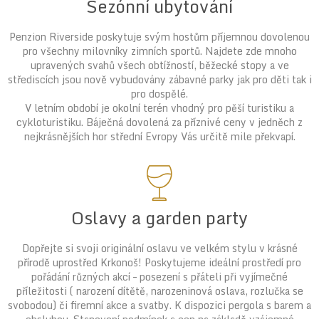
Sezónní ubytování
Penzion Riverside poskytuje svým hostům příjemnou dovolenou
pro všechny milovníky zimních sportů. Najdete zde mnoho
upravených svahů všech obtížností, běžecké stopy a ve
střediscích jsou nově vybudovány zábavné parky jak pro děti tak i
pro dospělé.
V letním období je okolní terén vhodný pro pěší turistiku a
cykloturistiku. Báječná dovolená za příznivé ceny v jedněch z
nejkrásnějších hor střední Evropy Vás určitě mile překvapí.
Oslavy a garden party
Dopřejte si svoji originální oslavu ve velkém stylu v krásné
přírodě uprostřed Krkonoš! Poskytujeme ideální prostředí pro
pořádání různých akcí – posezení s přáteli při vyjímečné
příležitosti ( narození dítětě, narozeninová oslava, rozlučka se
svobodou) či firemní akce a svatby. K dispozici pergola s barem a