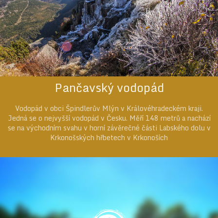
Pančavský vodopád
Vodopád v obci Špindlerův Mlýn v Královéhradeckém kraji.
Jedná se o nejvyšší vodopád v Česku. Měří 148 metrů a nachází
se na východním svahu v horní závěrečné části Labského dolu v
Krkonošských hřbetech v Krkonoších