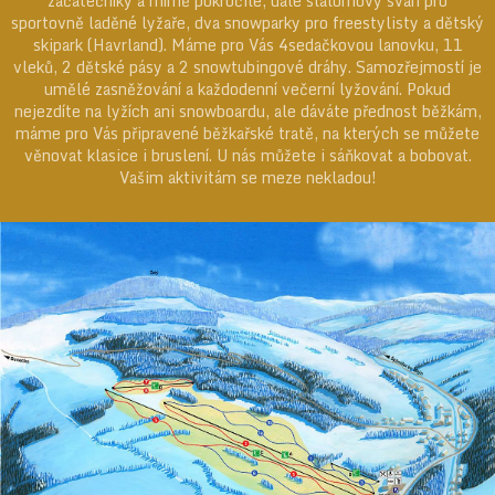
začátečníky a mírně pokročilé, dále slalomový svah pro
sportovně laděné lyžaře, dva snowparky pro freestylisty a dětský
skipark (Havrland). Máme pro Vás 4sedačkovou lanovku, 11
vleků, 2 dětské pásy a 2 snowtubingové dráhy. Samozřejmostí je
umělé zasněžování a každodenní večerní lyžování. Pokud
nejezdíte na lyžích ani snowboardu, ale dáváte přednost běžkám,
máme pro Vás připravené běžkařské tratě, na kterých se můžete
věnovat klasice i bruslení. U nás můžete i sáňkovat a bobovat.
Vašim aktivitám se meze nekladou!