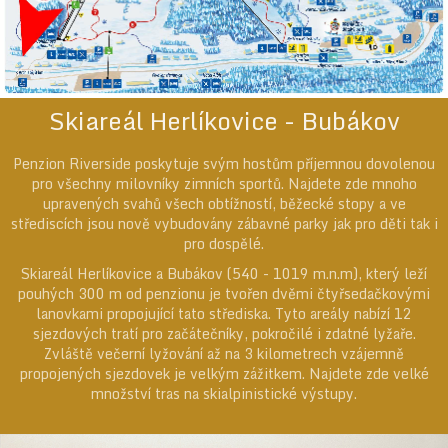
Skiareál Herlíkovice - Bubákov
Penzion Riverside poskytuje svým hostům příjemnou dovolenou
pro všechny milovníky zimních sportů. Najdete zde mnoho
upravených svahů všech obtížností, běžecké stopy a ve
střediscích jsou nově vybudovány zábavné parky jak pro děti tak i
pro dospělé.
Skiareál Herlíkovice a Bubákov (540 - 1019 m.n.m), který leží
pouhých 300 m od penzionu je tvořen dvěmi čtyřsedačkovými
lanovkami propojující tato střediska. Tyto areály nabízí 12
sjezdových tratí pro začátečníky, pokročilé i zdatné lyžaře.
Zvláště večerní lyžování až na 3 kilometrech vzájemně
propojených sjezdovek je velkým zážitkem. Najdete zde velké
množství tras na skialpinistické výstupy.