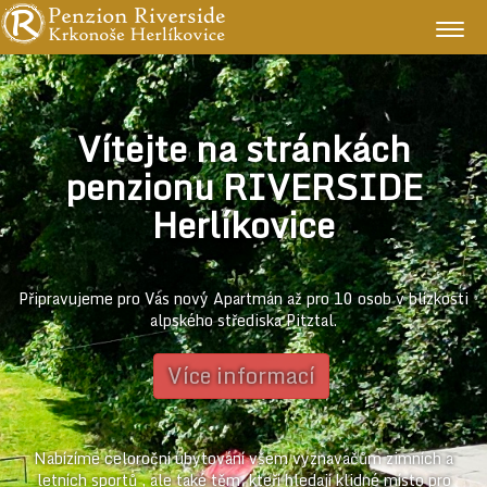
Togg
navig
Vítejte na stránkách
penzionu
RIVERSIDE
Herlíkovice
Připravujeme pro Vás nový Apartmán až pro 10 osob v blízkosti
alpského střediska Pitztal.
Více informací
Nabízíme celoroční ubytování všem vyznavačům zimních a
letních sportů , ale také těm, kteří hledají klidné místo pro